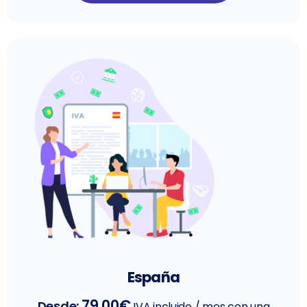
España
79.00
€
Desde:
IVA incluido
/ mes con una