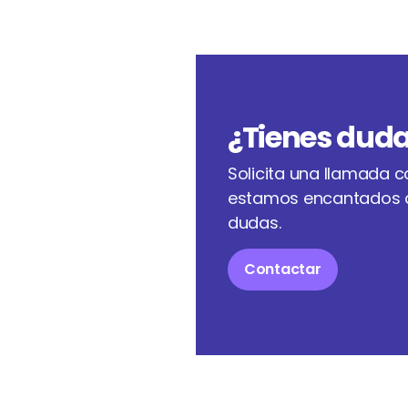
¿Tienes dud
Solicita una llamada c
estamos encantados d
dudas.
Contactar