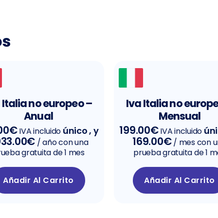
os
 Italia no europeo –
Iva Italia no europ
Anual
Mensual
00
€
199.00
€
único , y
úni
IVA incluido
IVA incluido
933.00
€
169.00
€
/ año con una
/ mes con 
ueba gratuita de 1 mes
prueba gratuita de 1 
Añadir Al Carrito
Añadir Al Carrito