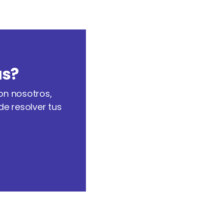
as?
on nosotros,
e resolver tus