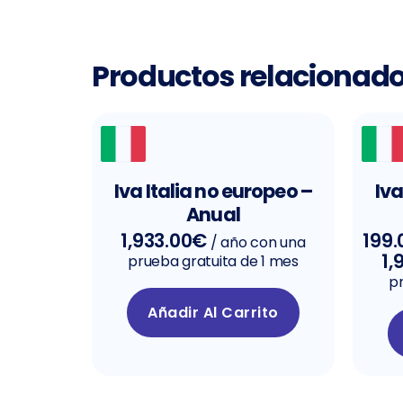
Productos relacionad
Iva Italia no europeo –
Iva
Anual
1,933.00
€
199.
/ año con una
1,
prueba gratuita de 1 mes
pr
Añadir Al Carrito