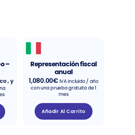
eo –
Representación fiscal
anual
1,080.00
€
co , y
IVA incluido
/ año
con una prueba gratuita de 1
una
mes
mes
Añadir Al Carrito