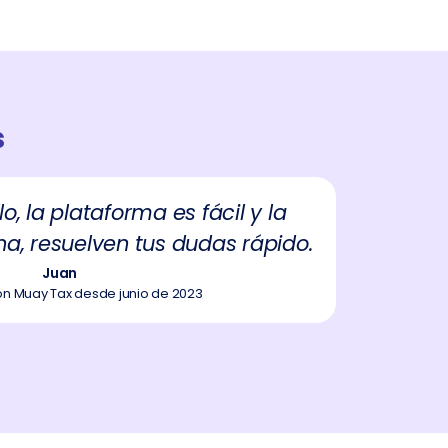
s
o, la plataforma es fácil y la
Son tr
a, resuelven tus dudas rápido.
Juan
n Muay Tax desde junio de 2023